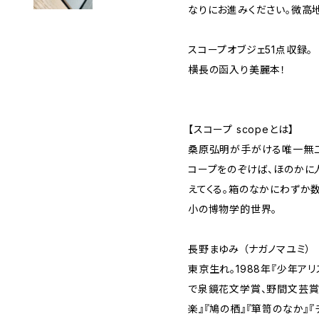
なりにお進みください。微高
スコープオブジェ51点収録。
横長の函入り美麗本！
【スコープ scopeとは】
桑原弘明が手がける唯一無二
コープをのぞけば、ほのかに
えてくる。箱のなかにわずか
小の博物学的世界。
長野まゆみ （ナガノマユミ）
東京生れ。1988年『少年アリ
で泉鏡花文学賞、野間文芸賞受
楽』『鳩の栖』『箪笥のなか』『