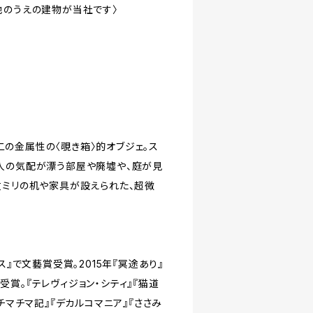
地のうえの建物が当社です〉
の金属性の〈覗き箱〉的オブジェ。ス
人の気配が漂う部屋や廃墟や、庭が見
数ミリの机や家具が設えられた、超微
ス』で文藝賞受賞。2015年『冥途あり』
賞。『テレヴィジョン・シティ』『猫道
チマチマ記』『デカルコマニア』『ささみ