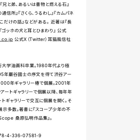
』『兄と弟、あるいは書物と燃える石』
の通信所』『さくら、うるわし』『カムパネ
ここだけの話』などがある。 近著は『長
『ゴッホの犬と耳とひまわり』 公式
.co.jp
公式X（Twitter）耳猫風信社
）
術大学油画科卒業。1980年代より極
995年巖谷國士の序文を得て渋谷アー
000年ギャラリー椿で個展。2001年
アートギャラリーで個展以降、毎年年
ートギャラリーで交互に個展を開く。そ
展示多数。著書に『スコープ少年の不
Scope 桑原弘明作品集』。
4-336-07581-9