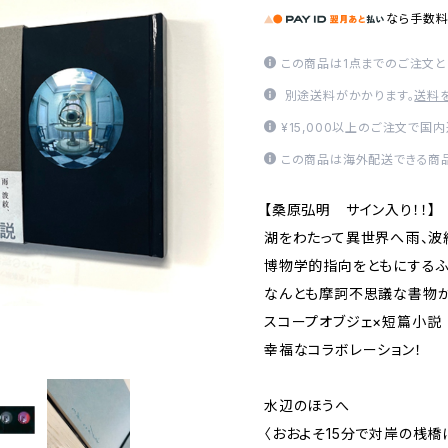
なら
手数
この商品は1点までのご注文と
別途送料がかかります。
送料
¥15,000以上のご注文で国
この商品は海外配送できる商品
【桑原弘明 サイン入り！！】
湖をわたって異世界へ――雨、
博物学的指向をともにするふ
なんとも摩訶不思議な書物が
スコープオブジェ×短篇小説
幸福なコラボレーション！
水辺のほうへ――
〈おおよそ15分で対岸の桟橋