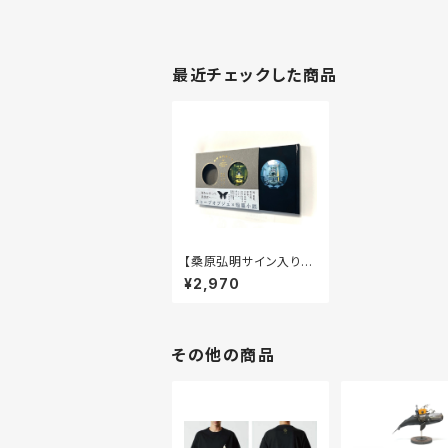
最近チェックした商品
【桑原弘明サイン入り】
桑原弘明画集「湖畔地
¥2,970
図製作社」/桑原弘明 作
品・長野まゆみ 文
その他の商品