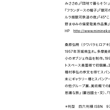
みささめ』『団地で暮らそう！
『フランダースの帽子』『銀河
ルラ版銀河鉄道の夜』『45°
野まゆみの偏愛耽美作品集』
HP
http://www.mimineko
桑原弘明 （クワバラヒロアキ
1957年茨城県生れ。多摩美
小のオブジェ作品を制作。1
トスペース美蕾樹で初個展。2
種村季弘の序文を得てスパン
末にギャラリー椿とスパンア
の他グループ展、美術館での
思議な旅』（巖谷國士・文）、『
＊判型 四六判横 ISBN 978-