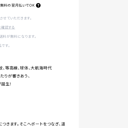
料無料の
翌月払いでOK
させていただきます。
を確認する
内送料が無料になります。
です。
波紋、等高線、球体、大航海時代
たりが響きあう、
誕生！
につきます。そこへボートをつなぎ、道