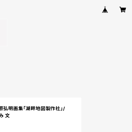
原弘明画集「湖畔地図製作社」/
ゆみ 文