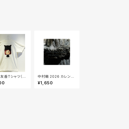
友香Tシャツ（ア
中村萌 2026 カレンダ
）”Black Jag
ー / Moe Nakamura
00
¥1,650
oy”/Mayuka Ya
Calendar 2026
o's original T
t(ivory)”Black J
 Boy”