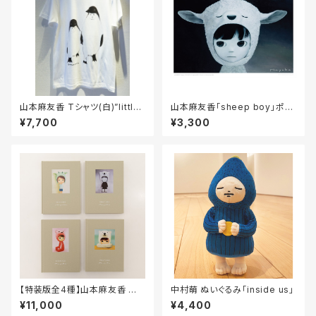
山本麻友香 Tシャツ(白)”little
山本麻友香「sheep boy」ポス
penguin brothers"/Mayuka
ター / Mayuka Yamamoto P
¥7,700
¥3,300
Yamamoto original T-shirt
oster - sheep boy -
(white)”little penguin broth
ers"”
【特装版全4種】山本麻友香 作
中村萌 ぬいぐるみ「inside us」
品集「PAINTINGS」/ Mayuka
¥11,000
¥4,400
Yamamoto 「PAINTINGS」