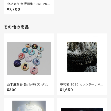
中林忠良 全版画集 1961-202
6 【サイン入り】
¥7,700
その他の商品
山本麻友香 缶バッヂ(ランダム,
中村萌 2026 カレンダー / Mo
全12種)/Mayuka Yamamoto
e Nakamura Calendar 202
¥300
¥1,650
Can Badge（random,12typ
6
e）