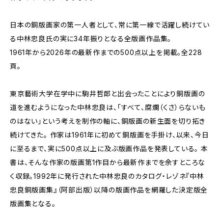
日本の銅版画家の第一人者として、常に第一線で活躍し続けてい
る中林忠良氏の実に34年振りとなる全版画作品集。
1961年から2026年の最新作までの500点以上を掲載。全228
頁。
東京藝術大学在学中に駒井哲郎と出会ったことにより銅版画の
道を進むようになった中林忠良は、「すべて、腐爛（くさ）らないも
のはない」という考えを制作の軸に、銅版画の新生面を切り拓き
続けてきた。 作家は1961年に初めて銅版画を手掛け、以来、今日
に至るまで、実に500点以上に及ぶ版画作品を発表している。 本
書は、そんな作家の版画第1作目から最新作までを余すところな
く収録。1992年に発行された中林忠良のカタログ・レゾネ『中林
忠良銅版画集』（阿部出版）以降の版画作品を網羅した決定版全
版画集となる。